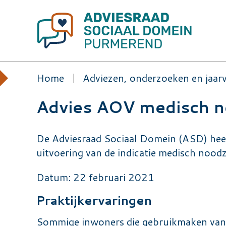
Overslaan
en
naar
H
de
inhoud
Home
Adviezen, onderzoeken en jaar
gaan
Advies AOV medisch no
De Adviesraad Sociaal Domein (ASD) heeft
uitvoering van de indicatie medisch nood
Datum: 22 februari 2021
Praktijkervaringen
Sommige inwoners die gebruikmaken van h