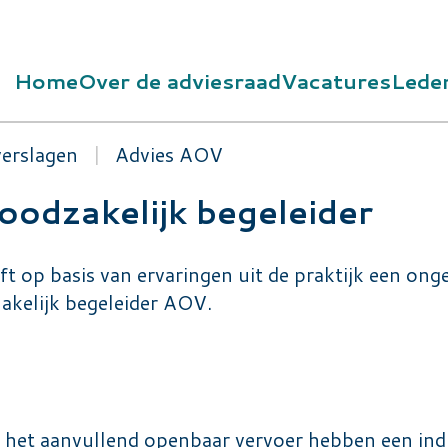
Home
Over de adviesraad
Vacatures
Lede
oofdnavigatie
verslagen
Advies AOV
odzakelijk begeleider
 op basis van ervaringen uit de praktijk een ong
zakelijk begeleider AOV.
et aanvullend openbaar vervoer hebben een indica