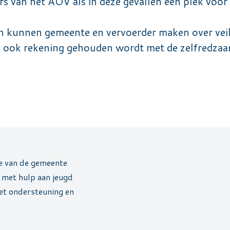
rs van het AOV als in deze gevallen een plek voor
 kunnen gemeente en vervoerder maken over veiligh
ij ook rekening gehouden wordt met de zelfredzaa
ge van de gemeente
met hulp aan jeugd
et ondersteuning en